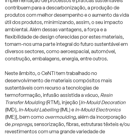
implementação de processos e práticas sustentáveis
contribuem para a descarbonização, a produção de
produtos com melhor desempenho e o aumento da vida
útil dos produtos, minimizando, assim, o seu impacto
ambiental. Além dessas vantagens, a força e a
flexibilidade de design oferecidas por estes materiais,
tornam-nos uma parte integral do futuro sustentável em
diversos sectores, como aeroespacial, automóvel,
construção, embalagens, energia, entre outros.
Neste âmbito, o CeNTI tem trabalhado no
desenvolvimento de materiais compósitos mais
sustentáveis com recurso a tecnologias de
termoformação, infusão assistida a vácuo,
Resin
Transfer Moulding
(RTM), injeção [
In-Mould Decoration
(IMD),
In-Mould Labelling
(IML) e
In-Mould Electronics
(IME)], bem como
overmoulding
, além da incorporação
de
prepregs
, sensorização, fibras, estruturas têxteis e/ou
revestimentos com uma grande variedade de