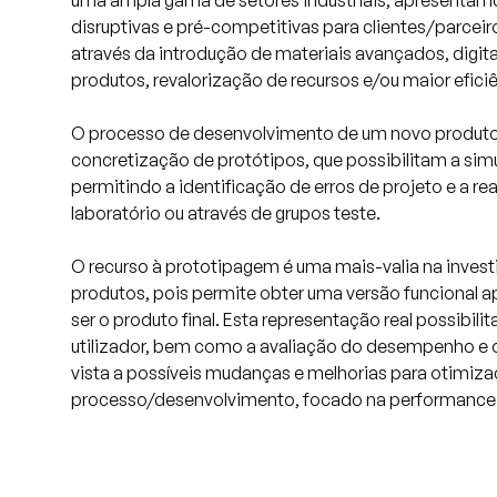
uma ampla gama de setores industriais, apresentamos
disruptivas e pré-competitivas para clientes/parcei
através da introdução de materiais avançados, digit
Serviços
produtos, revalorização de recursos e/ou maior efici
O processo de desenvolvimento de um novo produto 
Projetos
concretização de protótipos, que possibilitam a simu
permitindo a identificação de erros de projeto e a re
laboratório ou através de grupos teste.
Comunicação
O recurso à prototipagem é uma mais-valia na inves
produtos, pois permite obter uma versão funcional 
Emprego
ser o produto final. Esta representação real possibili
utilizador, bem como a avaliação do desempenho e
vista a possíveis mudanças e melhorias para otimiza
EN
processo/desenvolvimento, focado na performance e