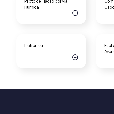
Piloto de Fiação por via
Comb
Húmida
Cab
Eletrónica
FabL
Avan