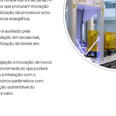
 diferentes linhas de I&D+I
ros que procuram inovação
alização de processos e/ou
ência energética.
é auxiliado pela
lação em escala real,
alização de testes em
tigação e inovação de novos
aproximada do que poderá
ta a interação com o
 outros parâmetros com
ção sustentável do
 valor.