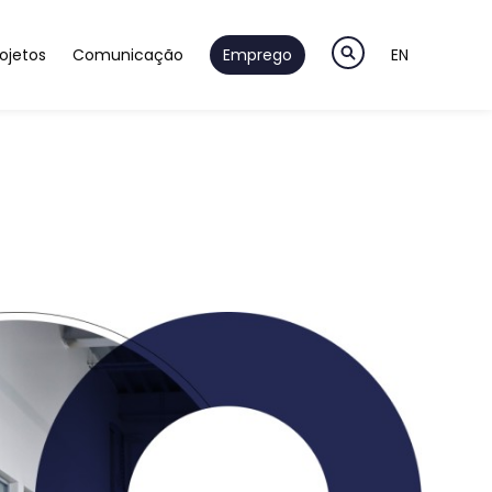
ojetos
Comunicação
Emprego
EN
o & Desenvolvimento
Notícias
ção & Validação
Newsletter
eligentes
m & Pré-Séries