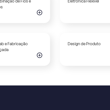
inação de Fios e
Eletrónica Flexível
os
ab e Fabricação
Design de Produto
çada