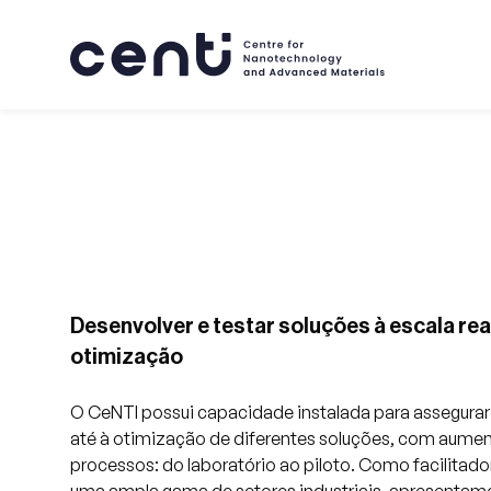
Sobre
Desenvolver e testar soluções à escala rea
otimização
Competências
O CeNTI possui capacidade instalada para assegura
até à otimização de diferentes soluções, com aumen
Mercados
processos: do laboratório ao piloto. Como facilitador