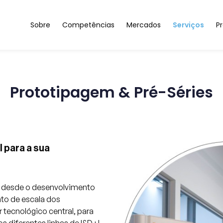
Sobre
Competências
Mercados
Serviços
Pr
Sobre nós
Materiais para uma Indústria Sustentável
Automóvel & Aeronáutica
Investigaçã
Igualdade de Género
Compósitos Sustentáveis
Saúde & Bem-Estar
Caracteriza
Resultados
Soluções Nanoestruturadas
Construção & Espaços Int
Prototipage
Prototipagem & Pré-Séries
Parceiros/Clientes
Microfabricação & Inteligência Impressa
Energia
Contactos
Armazenamento & Geração de Energia
Automação & Software
l para a sua
r desde o desenvolvimento
to de escala dos
 tecnológico central, para