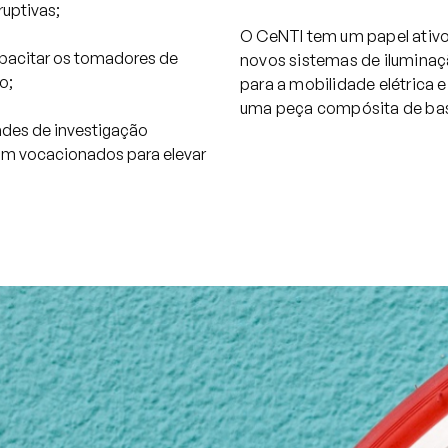
uptivas;
O CeNTI tem um papel ativ
apacitar os tomadores de
novos sistemas de iluminaç
o;
para a mobilidade elétrica 
uma peça compósita de base
ades de investigação
jam vocacionados para elevar