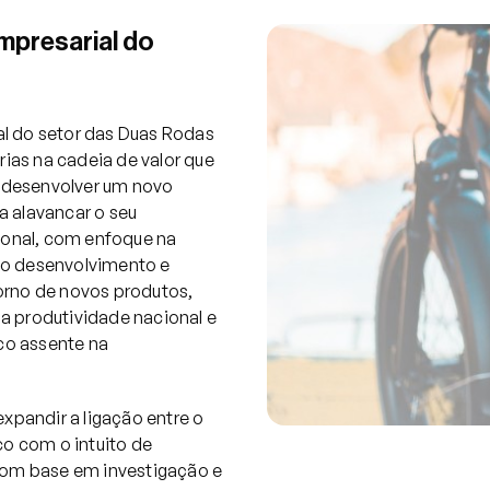
mpresarial do
l do setor das Duas Rodas
rias na cadeia de valor que
 e desenvolver um novo
a alavancar o seu
onal, com enfoque na
do desenvolvimento e
rno de novos produtos,
a produtividade nacional e
co assente na
expandir a ligação entre o
co com o intuito de
 com base em investigação e