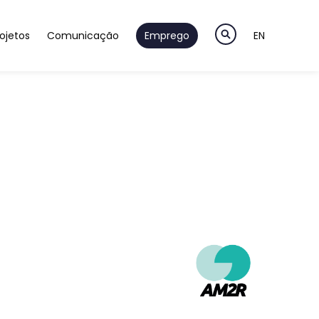
ojetos
Comunicação
Emprego
EN
a
ão & Desenvolvimento
Notícias
ção & Validação
Newsletter
teligentes
m & Pré-Séries