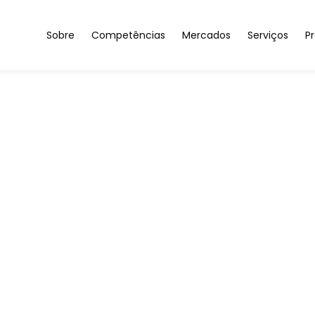
Sobre
Competências
Mercados
Serviços
Pr
Sobre nós
Materiais para uma Indústria Sustentável
Automóvel & Aeronáutic
Investigaç
Igualdade de Género
Compósitos Sustentáveis
Saúde & Bem-Estar
Caracteriza
Resultados
Soluções Nanoestruturadas
Construção & Espaços In
Prototipage
Parceiros/Clientes
Microfabricação & Inteligência Impressa
Energia
Contactos
Armazenamento & Geração de Energia
Automação & Software