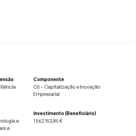
mensão
Componente
liência
C5 – Capitalização e Inovação
Empresarial
Investimento (Beneficiário)
ologia e
1 562 153,85 €
ais e