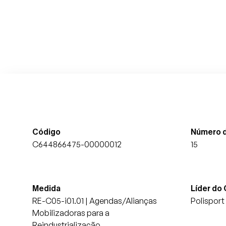
Código
Número d
C644866475-00000012
15
Medida
Líder do
RE-C05-i01.01 | Agendas/Alianças
Polisport 
Mobilizadoras para a
Reindustrialização