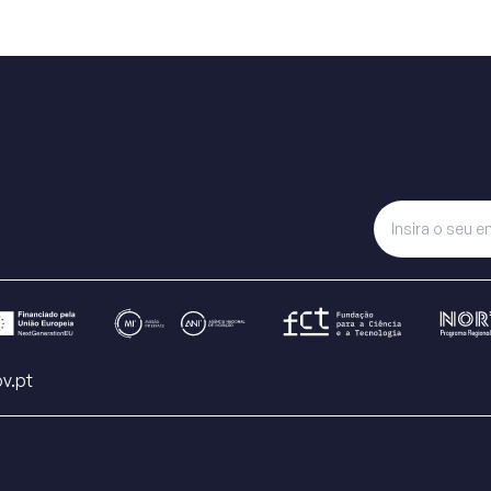
v.pt
s