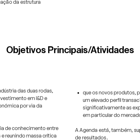
ação da estrutura
Objetivos Principais/Atividades
dústria das duas rodas,
que os novos produtos, p
nvestimento em I&D e
um elevado perfil transa
onómica por via da
significativamente as ex
em particular do mercado
cia de conhecimento entre
A Agenda está, também, su
 e reunindo massa crítica
de resultados.